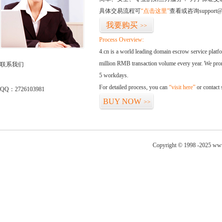
具体交易流程可
“点击这里”
查看或咨询support@
我要购买
>>
Process Overview:
4.cn is a world leading domain escrow service plat
million RMB transaction volume every year. We promi
联系我们
5 workdays.
For detailed process, you can
“visit here”
or contact
QQ：2726103981
BUY NOW
>>
Copyright © 1998 -2025 www