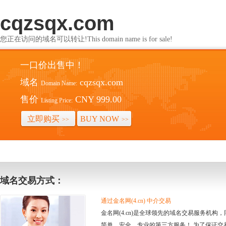
cqzsqx.com
您正在访问的域名可以转让!This domain name is for sale!
一口价出售中！
域名
cqzsqx.com
Domain Name:
售价
CNY 999.00
Listing Price:
立即购买
BUY NOW
>>
>>
域名交易方式：
通过金名网(4.cn) 中介交易
金名网(4.cn)是全球领先的域名交易服务机
简单、安全、专业的第三方服务！ 为了保证交